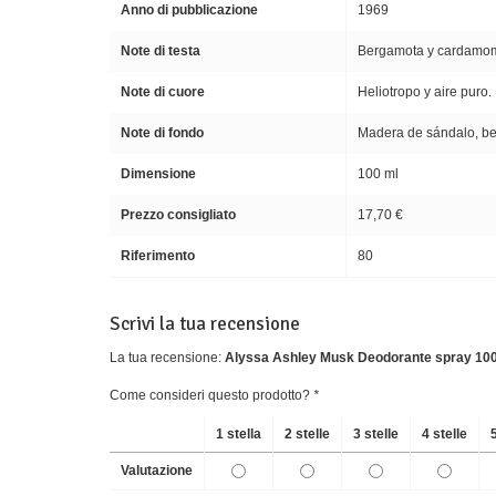
Anno di pubblicazione
1969
Note di testa
Bergamota y cardamo
Note di cuore
Heliotropo y aire puro.
Note di fondo
Madera de sándalo, ben
Dimensione
100 ml
Prezzo consigliato
17,70 €
Riferimento
80
Scrivi la tua recensione
La tua recensione:
Alyssa Ashley Musk Deodorante spray 10
Come consideri questo prodotto?
*
1 stella
2 stelle
3 stelle
4 stelle
Valutazione