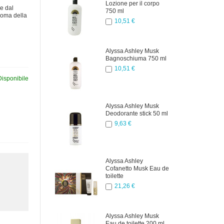
Lozione per il corpo
e dal
750 ml
roma della
10,51 €
Alyssa Ashley Musk
Bagnoschiuma 750 ml
10,51 €
Disponibile
Alyssa Ashley Musk
Deodorante stick 50 ml
9,63 €
Alyssa Ashley
Cofanetto Musk Eau de
toilette
21,26 €
Alyssa Ashley Musk
Eau de toilette 200 ml