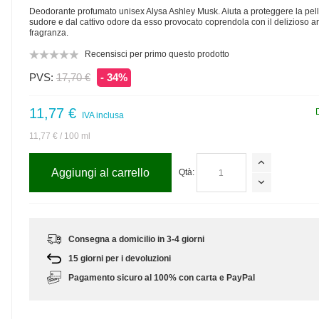
Deodorante profumato unisex Alysa Ashley Musk. Aiuta a proteggere la pell
sudore e dal cattivo odore da esso provocato coprendola con il delizioso a
fragranza.
Recensisci per primo questo prodotto
PVS:
17,70 €
- 34%
11,77 €
IVA inclusa
11,77 €
/ 100 ml
Aggiungi al carrello
Qtà:
Consegna a domicilio in 3-4 giorni
15 giorni per i devoluzioni
Pagamento sicuro al 100% con carta e PayPal