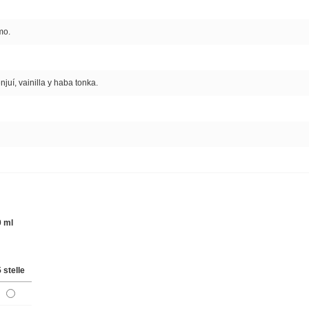
mo.
juí, vainilla y haba tonka.
0 ml
5 stelle