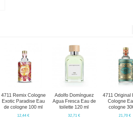
m
4711 Remix Cologne
Adolfo Domínguez
4711 Original
Exotic Paradise Eau
Agua Fresca Eau de
Cologne Ea
de cologne 100 ml
toilette 120 ml
cologne 30
12,44 €
32,71 €
21,70 €