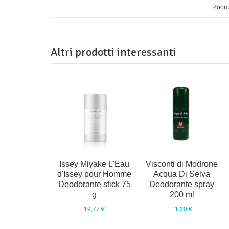
Zoo
Altri prodotti interessanti
Issey Miyake L'Eau
Visconti di Modrone
d'Issey pour Homme
Acqua Di Selva
Deodorante stick 75
Deodorante spray
g
200 ml
19,77 €
11,20 €