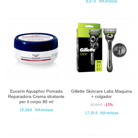
8,07 €
IVA inclusa
Eucerin Aquaphor Pomada
Gillette Skincare Labs Maquina
Reparadora Crema idratante
+ colgador
per il corpo 80 ml
20,04 €
-13%
15,04 €
IVA inclusa
17,35 €
IVA inclusa