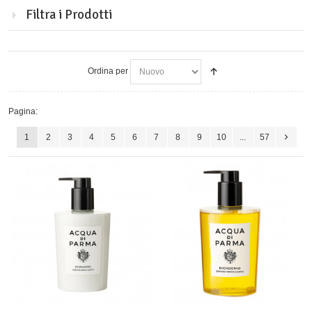
Filtra i Prodotti
Ordina per
Pagina:
1
2
3
4
5
6
7
8
9
10
...
57