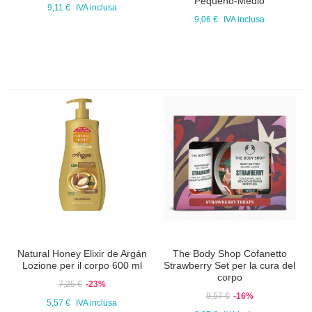
Pequeño-Medio
9,11 €
IVA inclusa
9,06 €
IVA inclusa
Natural Honey Elixir de Argán
The Body Shop Cofanetto
Lozione per il corpo 600 ml
Strawberry Set per la cura del
corpo
7,25 €
-23%
9,57 €
-16%
5,57 €
IVA inclusa