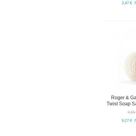
3,47 €
Roger & Ga
Twist Soap S
9,90
9,27 €