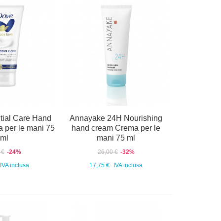
tial Care Hand
Annayake 24H Nourishing
 per le mani 75
hand cream Crema per le
ml
mani 75 ml
 €
-24%
26,00 €
-32%
IVA inclusa
17,75 €
IVA inclusa