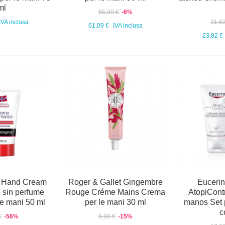
ml
65,00 €
-6%
IVA inclusa
31,6
61,09 €
IVA inclusa
23,82 €
 Hand Cream
Roger & Gallet Gingembre
Eucerin
 sin perfume
Rouge Créme Mains Crema
AtopiCont
e mani 50 ml
per le mani 30 ml
manos Set p
c
€
-56%
6,90 €
-15%