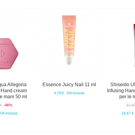
ua Allegoria
Essence Juicy Nail 11 ml
Shiseido U
 Hand cream
Infusing Ha
4,78 €
IVA inclusa
e mani 50 ml
per le 
 €
-46%
31,0
IVA inclusa
16,67 €