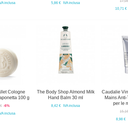
17,0
IVA inclusa
5,86 €
IVA inclusa
10,71 €
llet Cologne
The Body Shop Almond Milk
Caudalie Vi
aponetta 100 g
Hand Balm 30 ml
Mains Anti
per le 
 €
-6%
8,42 €
IVA inclusa
15,1
IVA inclusa
8,98 €