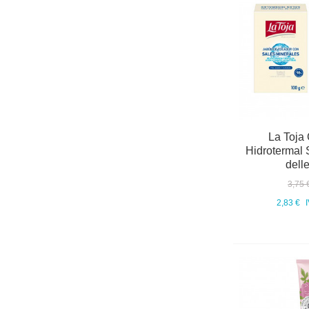
La Toja 
Hidrotermal S
dell
3,75 
2,83 €