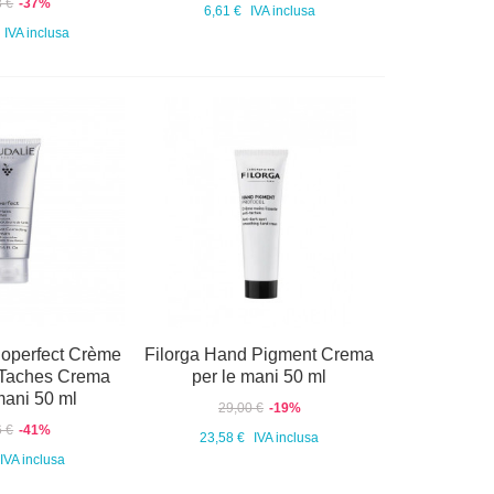
8 €
-37%
6,61 €
IVA inclusa
IVA inclusa
noperfect Crème
Filorga Hand Pigment Crema
-Taches Crema
per le mani 50 ml
mani 50 ml
29,00 €
-19%
6 €
-41%
23,58 €
IVA inclusa
IVA inclusa