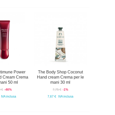
ltimune Power
The Body Shop Coconut
nd Cream Crema
Hand cream Crema per le
mani 50 ml
mani 30 ml
0 €
-46%
7,75 €
-1%
IVA inclusa
7,67 €
IVA inclusa