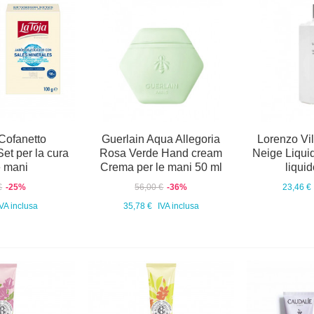
Cofanetto
Guerlain Aqua Allegoria
Lorenzo Vil
et per la cura
Rosa Verde Hand cream
Neige Liqu
e mani
Crema per le mani 50 ml
liqui
€
-25%
56,00 €
-36%
23,46 €
IVA inclusa
35,78 €
IVA inclusa