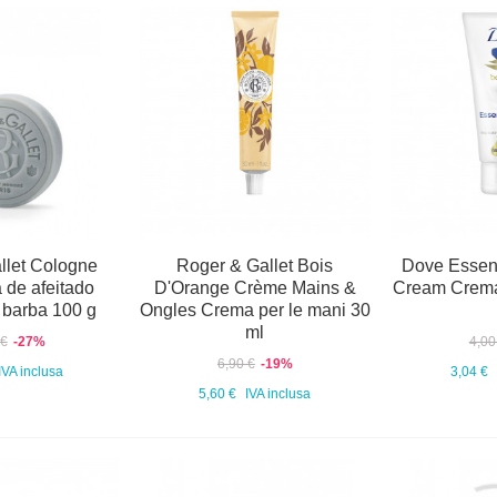
llet Cologne
Roger & Gallet Bois
Dove Essen
 de afeitado
D'Orange Crème Mains &
Cream Crema
barba 100 g
Ongles Crema per le mani 30
ml
 €
-27%
4,00
6,90 €
-19%
IVA inclusa
3,04 €
5,60 €
IVA inclusa