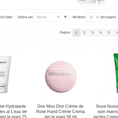
142 totali
Ordina per
Mostrare
per pagina
Pagina:
1
2
3
4
5
me Hydratante
Dior Miss Dior Crème de
Nuxe Nuxur
es al L'eau de
Rose Hand Crème Crema
soin mains
er le mani 75
per le mani 50 ml
taches Crema