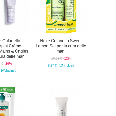
e Cofanetto
Nuxe Cofanetto Sweet
apist Crème
Lemon Set per la cura delle
 Mains & Ongles
mani
cura delle mani
10,53 €
-12%
4 €
-20%
9,27 €
IVA inclusa
IVA inclusa