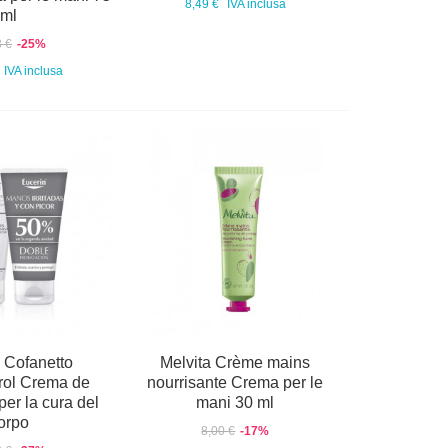
8,49 €
IVA inclusa
ml
3 €
-25%
IVA inclusa
 Cofanetto
Melvita Crème mains
rol Crema de
nourrisante Crema per le
er la cura del
mani 30 ml
orpo
8,00 €
-17%