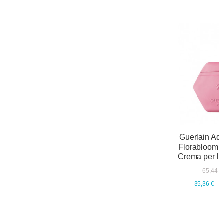
Guerlain Aq
Florabloom
Crema per l
65,44
35,36 €