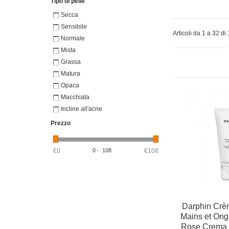
Tipo di pelle
Secca
Sensibile
Articoli da 1 a 32 di 
Normale
Mista
Grassa
Matura
Opaca
Macchiata
Incline all'acne
Prezzo
€0
0
-
108
€108
Darphin Crè
Mains et Ongl
Rose Crema p