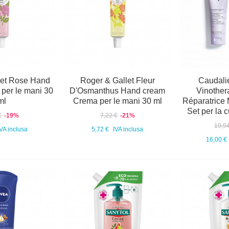
let Rose Hand
Roger & Gallet Fleur
Caudali
per le mani 30
D'Osmanthus Hand cream
Vinother
ml
Crema per le mani 30 ml
Réparatrice
Set per la 
€
-19%
7,22 €
-21%
19,9
IVA inclusa
5,72 €
IVA inclusa
16,00 €