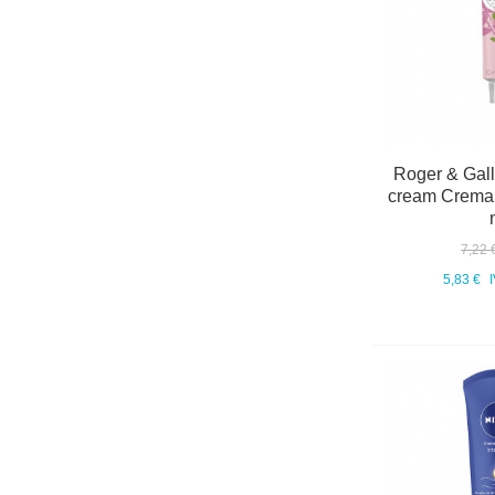
Roger & Gal
cream Crema 
7,22 
5,83 €