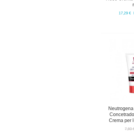
17,29 €
Neutrogena
Concetrado
Crema per l
7,80 