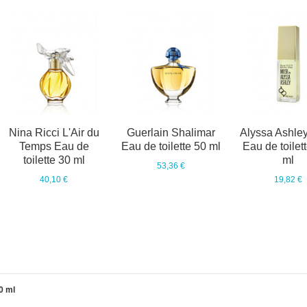
Nina Ricci L'Air du
Guerlain Shalimar
Alyssa Ashle
Temps Eau de
Eau de toilette 50 ml
Eau de toilet
toilette 30 ml
ml
53,36 €
40,10 €
19,82 €
0 ml