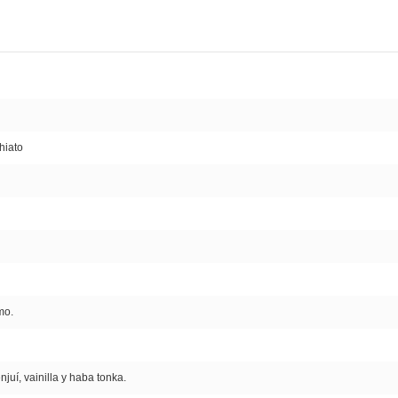
hiato
mo.
juí, vainilla y haba tonka.