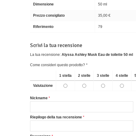
Dimensione
50 ml
Prezzo consigliato
35,00 €
Riferimento
79
Scrivi la tua recensione
La tua recensione:
Alyssa Ashley Musk Eau de toilette 50 ml
Come consideri questo prodotto?
*
1 stella
2 stelle
3 stelle
4 stelle
Valutazione
Nickname
Riepilogo della tua recensione