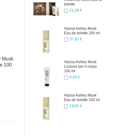
toilette
21,26 €
Alyssa Ashley Musk
Eau de toilette 200 ml
L'Oréal
L'Oréal
An
37,92 €
Professionnel Dia
Professionnel Dia
F
Color - 6.12 60 ml
Color - 6.35 60 ml
t
12,12 €
11,91 €
y Musk
Alyssa Ashley Musk
te 100
Lozione per il corpo
100 ml
4,26 €
Alyssa Ashley Musk
Eau de toilette 100 ml
19,82 €