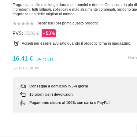
Fragranza sottile e di lunga durata per uomini e donne. Composto da più di
ingredienti, tutti raffinati, sofisticati e magistralmente combinati, rendono qu
fragranza una delle migliori al mondo.
Recensisci per primo questo prodotto
PVS:
35,00 €
- 53%
Accedi per essere avvisato quando il prodotto torna in magazzino.
16,41 €
Non d
IVA inclusa
32,82 €
/ 100 ml
Consegna a domicilio in 3-4 giorni
15 giorni per i devoluzioni
m
Pagamento sicuro al 100% con carta e PayPal