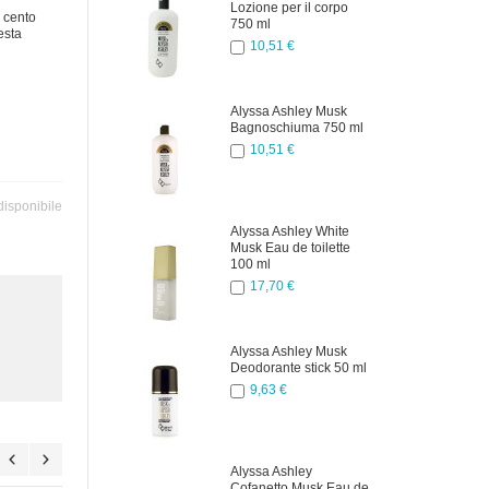
Lozione per il corpo
 cento
750 ml
esta
10,51 €
Alyssa Ashley Musk
Bagnoschiuma 750 ml
10,51 €
isponibile
Alyssa Ashley White
Musk Eau de toilette
100 ml
17,70 €
Alyssa Ashley Musk
Deodorante stick 50 ml
9,63 €
Alyssa Ashley
Cofanetto Musk Eau de